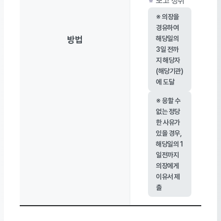
보고 청취
※ 의장을
경유하여
방법
해당일의
3일 전까
지 해당자
(해당기관)
에 도달
※ 응할 수
없는 정당
한 사유가
있을 경우,
해당일의 1
일전까지
의장에게
이유서 제
출