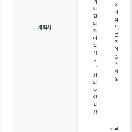
위
회
와
가
협
작
의
계획서
성,
하
본
여
회
작
의
성
승
후,
인
본
확
회
정
의
승
인
확
정
본