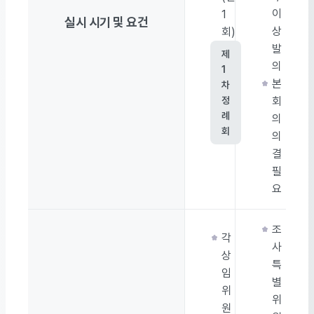
이
1
실시 시기 및 요건
상
회)
발
제
의
1
본
차
정
회
례
의
회
의
결
필
요
조
각
사
상
특
임
별
위
위
원