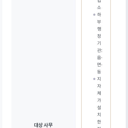
업
소
하
부
행
정
기
관:
읍·
면·
동
지
자
체
가
설
치
한
대상 사무