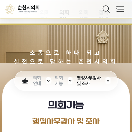
실
구성
기능
상징
안내
춘천시의회
의
의회
의회
의회
청사
Chuncheon City Council
장
구성
기능
상징
안내
실
소통으로 하나 되고
실천으로 답하는 춘천시의회
의회
의회
행정사무감사
안내
기능
및 조사
의회기능
행정사무감사 및 조사