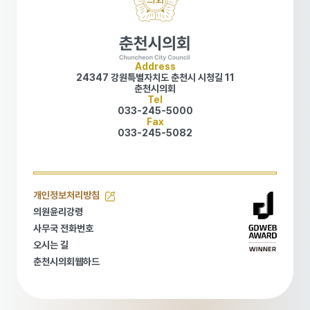
Address
24347 강원특별자치도 춘천시 시청길 11
춘천시의회
Tel
033-245-5000
Fax
033-245-5082
개인정보처리방침
개인정보처리방침
의원윤리강령
의원윤리강령
사무국 전화번호
사무국 전화번호
오시는 길
오시는 길
춘천시의회웹하드
춘천시의회웹하드