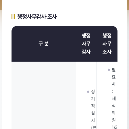
행정사무감사·조사
행정
행정
구 분
사무
사무
감사
조사
필
요
시
:
정
재
기
적
적
의
실
원
시
1/3
(연