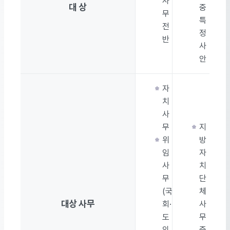
사
대 상
중
무
특
전
정
반
사
안
자
치
사
무
지
위
방
임
자
사
치
무
단
(국
체
대상 사무
회·
사
도
무
의
중