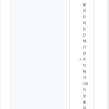
를
처
리
하
는
단
체·
기
관
지
자
체
가
1/4
이
상
출
자