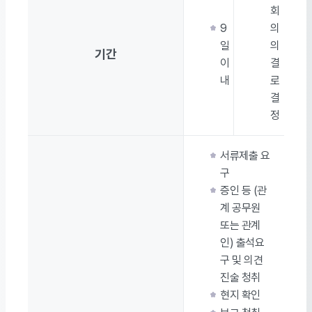
회
9
의
일
의
기간
이
결
내
로
결
정
서류제출 요
구
증인 등 (관
계 공무원
또는 관계
인) 출석요
구 및 의견
진술 청취
현지 확인