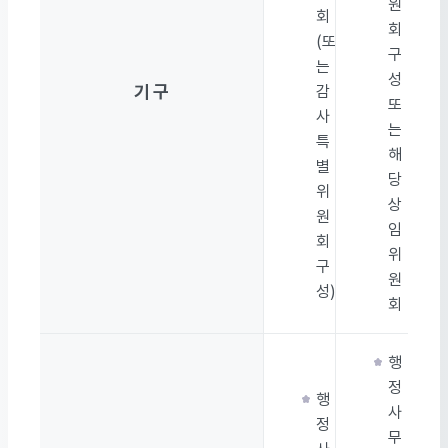
원
회
회
(또
구
는
성
기 구
감
또
사
는
특
해
별
당
위
상
원
임
회
위
구
원
성)
회
행
정
행
사
정
무