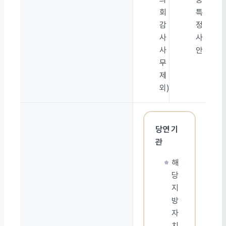
회
특
감
정
사
사
사
안
무
제
외)
당연 기
관
해
당
지
방
자
치