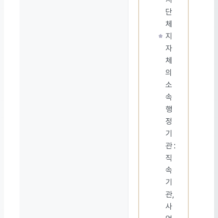
단
체
지
자
체
의
소
속
행
정
기
관 :
직
속
기
관,
사