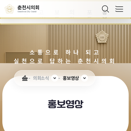
항
고
료
지
정
상
춘천시의회
공
고
보
의
포
홍
Chuncheon City Council
지
시/
도
회
토
보
사
공
자
소
의
영
항
고
료
식
정
상
지
소통으로 하나 되고
실천으로 답하는 춘천시의회
의회소식
홍보영상
홍보영상