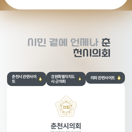
시민 곁에
언제나
춘
천시의회
춘천시 관련사이
강원특별자치도
의회 관련사이트
트
시·군의회