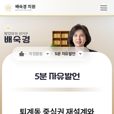
배숙경 의원
춘천시의회 의원 누리집
제12대 마 선거구
배숙경
의정활동
5분 자유발언
5분 자유발언
퇴계동 중심권 재설계와