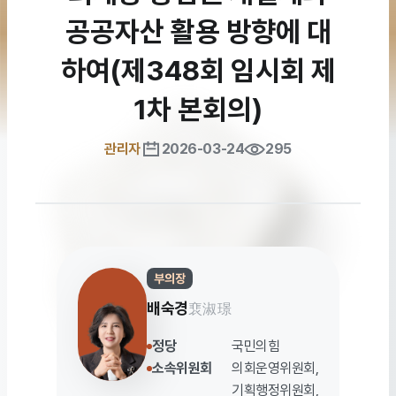
공공자산 활용 방향에 대
하여(제348회 임시회 제
1차 본회의)
관리자
2026-03-24
295
부의장
배숙경
裵淑璟
정당
국민의힘
소속위원회
의회운영위원회,
기획행정위원회,