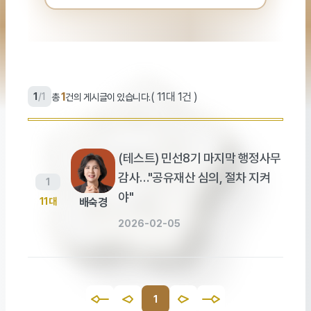
색
어
입
력
1
(
11대 1건
)
1
/
1
총
건의 게시글이 있습니다.
(테스트) 민선8기 마지막 행정사무
감사…"공유재산 심의, 절차 지켜
1
야"
11대
배숙경
2026-02-05
1