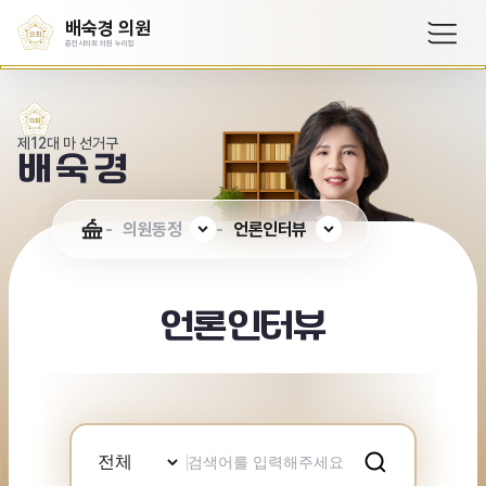
배숙경 의원
춘천시의회 의원 누리집
제12대 마 선거구
배숙경
의원동정
언론인터뷰
언론인터뷰
검