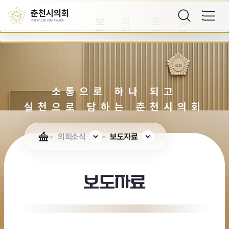
항
고
료
지
정
상
춘천시의회
공
고
보
의
포
홍
Chuncheon City Council
지
시/
도
회
토
보
사
공
자
소
의
영
항
고
료
식
정
상
지
소통으로 하나 되고
실천으로 답하는 춘천시의회
의회소식
보도자료
보도자료