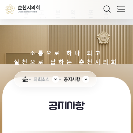
항
고
료
지
정
상
춘천시의회
공
고
보
의
포
홍
Chuncheon City Council
지
시/
도
회
토
보
사
공
자
소
의
영
항
고
료
식
정
상
지
소통으로 하나 되고
실천으로 답하는 춘천시의회
의회소식
공지사항
공지사항