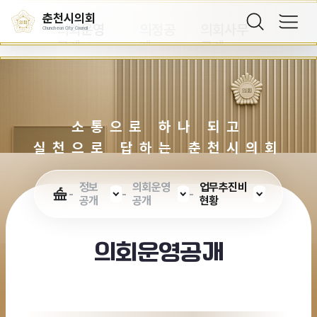
공개
개
공개
춘천시의회
의회운영
의정공
의회사무
Chuncheon City Council
공개
개
공개
소통으로 하나 되고
실천으로 답하는 춘천시의회
정보
의회운영
업무추진비
공개
공개
현황
의회운영공개