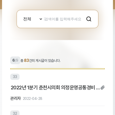
검
색
어
입
력
83
6
/
9
총
건의 게시글이 있습니다.
33
2022년 1분기 춘천시의회 의정운영공통경비 및
의회운영업무추진비 집행내역
관리자
2022-04-28
32