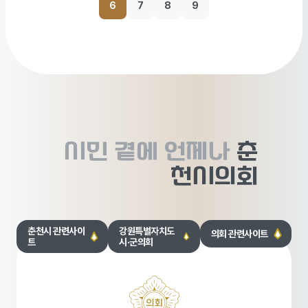
6
7
8
9
시민 곁에
언제나
춘
천시의회
춘천시 관련사이
강원특별자치도
의회 관련사이트
트
시·군의회