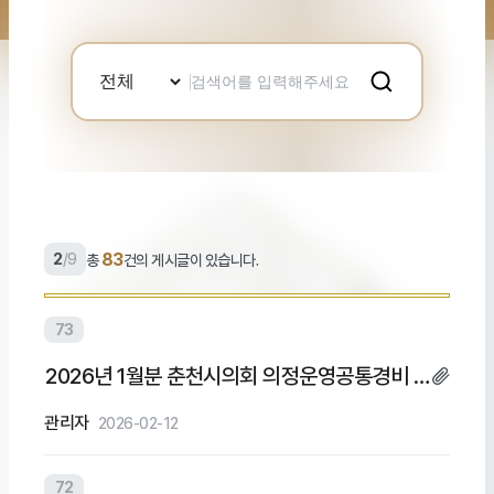
검
색
어
입
력
83
2
/
9
총
건의 게시글이 있습니다.
73
2026년 1월분 춘천시의회 의정운영공통경비 및
의회운영업무추진비 집행내역
관리자
2026-02-12
72