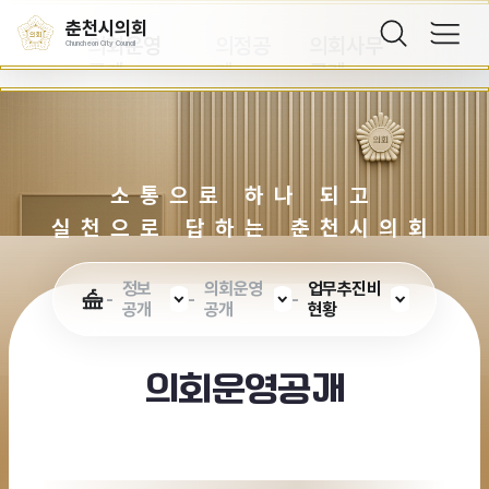
공개
개
공개
춘천시의회
의회운영
의정공
의회사무
Chuncheon City Council
공개
개
공개
소통으로 하나 되고
실천으로 답하는 춘천시의회
정보
의회운영
업무추진비
공개
공개
현황
의회운영공개