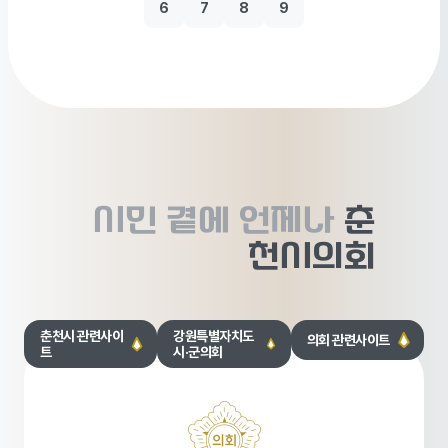
6
7
8
9
시민 곁에
언제나
춘
천시의회
춘천시 관련사이
강원특별자치도
의회 관련사이트
트
시·군의회