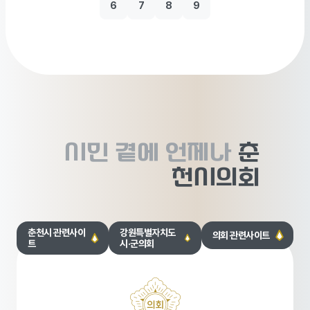
6
7
8
9
시민 곁에
언제나
춘
천시의회
춘천시 관련사이
강원특별자치도
의회 관련사이트
트
시·군의회