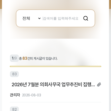
검
색
어
입
력
83
1
/
9
총
건의 게시글이 있습니다.
83
2026년 7월분 의회사무국 업무추진비 집행내
역
관리자
2026-08-03
82